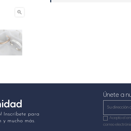

Únete a nu
nidad
 Inscríbete para
Acepto el en
ión y mucho más.
correo electróni