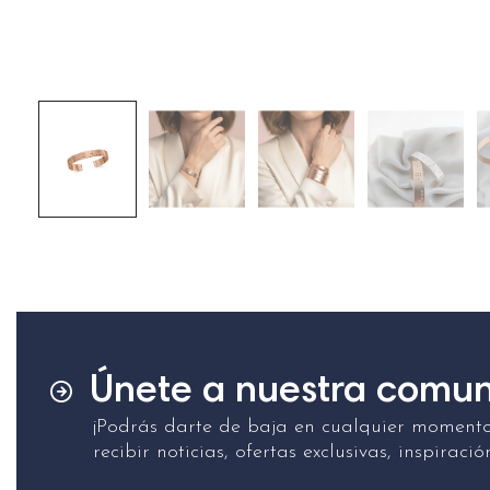
Únete a nuestra comu
¡Podrás darte de baja en cualquier momento!
recibir noticias, ofertas exclusivas, inspirac