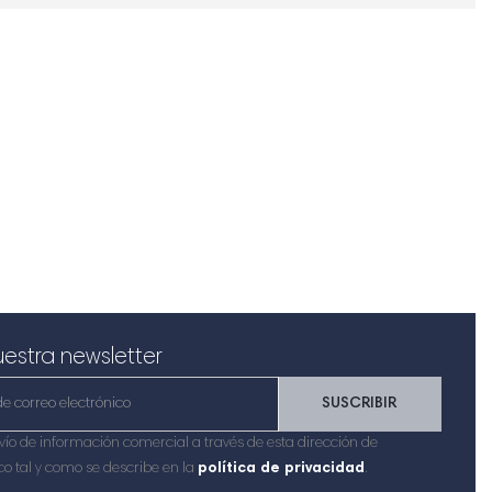
estra newsletter
SUSCRIBIR
vío de información comercial a través de esta dirección de
co tal y como se describe en la
política de privacidad
.